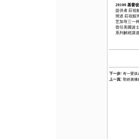
20100 基督
提供者 莊祖
簡述 莊祖鯤
芝加哥三一神學院
曾任美國波士頓
系列解經講
:
下一步
有一嬰孩
:
上一頁
聖經廣播網 