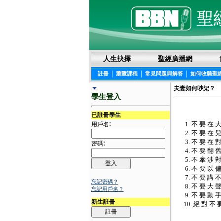
人生抉擇
聖經廣播網
|
|
|
註冊
瀏覽課程
常見問題與解答
如何收聽聖
夫妻如何吵架？
學生登入
已註冊學生
:
1. 不 要 在 
用戶名
2. 不 要 在 
3. 不 要 在 
:
密碼
4. 不 要 翻 
5. 不 牽 涉 
6. 不 要 以 
7. 不 要 講 
忘記密碼？
8. 不 要 大 
忘記用戶名？
9. 不 要 動 
新生註冊
10. 絕 對 不 