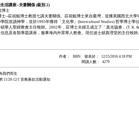
徒生活講座--夫妻關係 (級別 2)
鯤博士
博士--莊祖鯤博士教授七講夫妻關係。莊祖鯤博士來自臺灣，並獲美國西北大學化
攻讀神學，並於1995年獲得「文化學」(Intercultural Studies) 哲學博士學
華人聖經教會主任牧師。2002年，莊博士夫婦又成立了「真光協會」(T. K. & True 
道信息及各類專題講座，服事海內外眾華人教會。現任波士頓真理堂的主任牧師
作者：
BBN
發表於：
12/15/2016 4:18 PM
閱讀人數：
4279
為我們而生
11/28-12/1 宣教募款活動通知