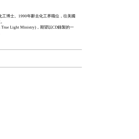
工博士。1990年辭去化工界職位，往美國
位。
Light Ministry)，期望以CD錄製的一
。