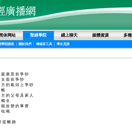
简体网站
聖經學院
綫上聊天
媒體資源
多種
|
|
|
經學院講座
關於我們
傳福音工具
學生見證
大 庭 廣 眾 前 爭 吵
兒 女 面 前 爭 吵
對 方 的 氣 頭 上 爭 吵
舊 帳
對 方 的 父 母 及 家 人
偏 概 全
不 能 改 變 的 事 實
聲 吆 喝
手
要 提 離 婚