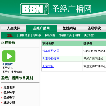
人生抉择
圣经广播网
繁體網站
圣经学院
|
|
|
|
|
|
节目
最新消息
移动版
收听问题
传福音工具
相簿
关于我们
正在播放
节目名称
提供者
传基督给万民
Christ to the World 
儿童圣经故事
圣经广播网编辑
:
正在播放
儿童节目
救恩之声广播中
圣经讲坛
圣经广播网编辑
圣经广播网节目类别
儿童世界
圣乐聆享
圣经教导
姊妹小憩