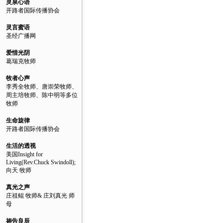
灵泉心语
开路者国际传播协会
灵言蜜语
圣经广播网
爱惜光阴
葛瑞克牧师
牧者心声
李秀全牧师、唐崇荣牧师、
周主培牧师、陈中明等多位
牧师
生命旋律
开路者国际传播协会
生活的透视
美国Insight for
Living(Rev.Chuck Swindoll);
向天 牧师
真光之声
庄祖鲲 牧师& 庄刘真光 师
母
祷告良辰