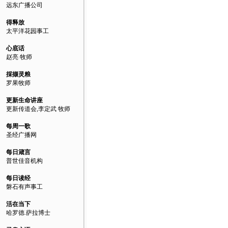
远东广播公司
得释放
太平洋花园事工
心底话
赵亮 牧师
採撷灵粮
罗果牧师
更新生命讲座
更新传道会,李定武 牧师
每周一歌
圣经广播网
每日箴言
普世佳音机构
每日读经
磐石有声事工
活在当下
哈罗德.萨拉博士