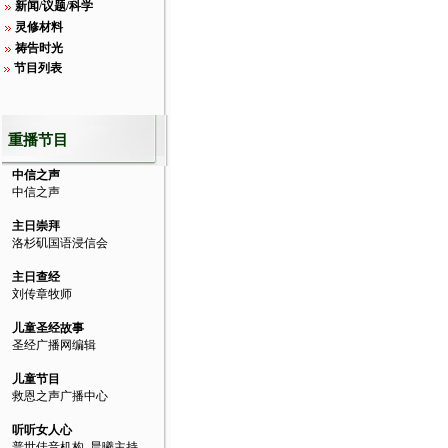
新闻/议题/科学
灵修材料
祷告时光
节目列表
重播节目
中信之声
中信之声
主日崇拜
洛杉矶国语浸信会
主日查经
刘传章牧师
儿童圣经故事
圣经广播网编辑
儿童节目
救恩之声广播中心
听听女人心
普世佳音机构, 晨曦主持