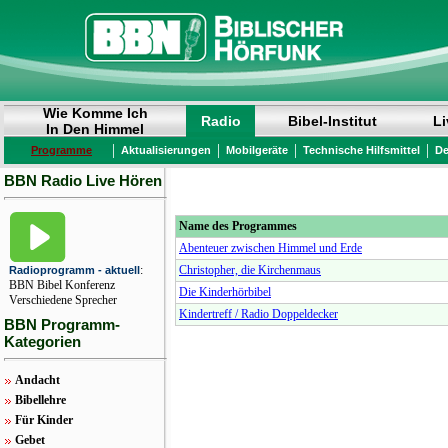
Wie Komme Ich
Radio
Bibel-Institut
Li
In Den Himmel
|
|
|
|
Programme
Aktualisierungen
Mobilgeräte
Technische Hilfsmittel
De
BBN Radio Live Hören
Name des Programmes
Abenteuer zwischen Himmel und Erde
:
Christopher, die Kirchenmaus
Radioprogramm - aktuell
BBN Bibel Konferenz
Die Kinderhörbibel
Verschiedene Sprecher
Kindertreff / Radio Doppeldecker
BBN Programm-
Kategorien
Andacht
Bibellehre
Für Kinder
Gebet